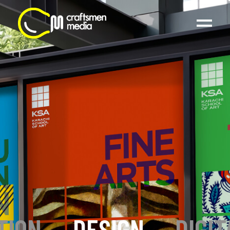
TION
_
DESIGN
_
DIGIT