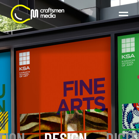
TION
_
DESIGN
_
DIGIT