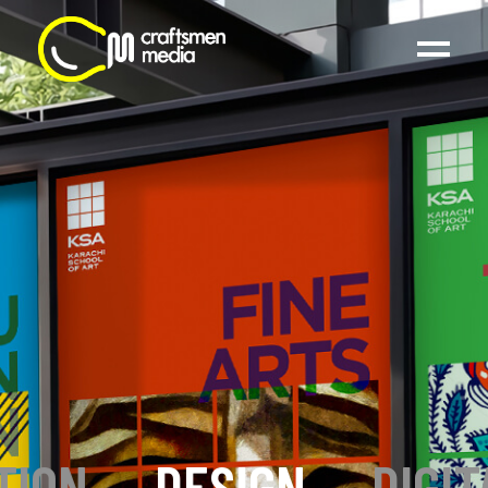
TION
_
DESIGN
_
DIGIT