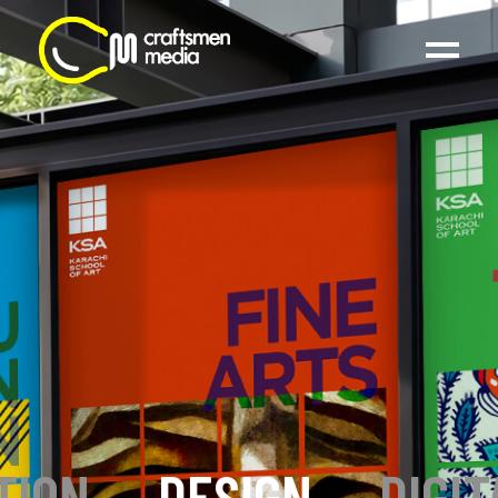
TION
_
DESIGN
_
DIGIT