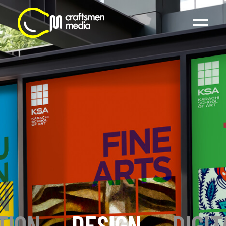
TION
_
DESIGN
_
DIGIT