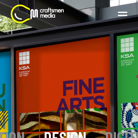
TION
_
DESIGN
_
DIGIT